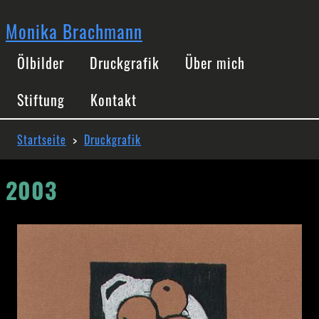
Direkt
zum
Monika Brachmann
Inhalt
Hauptnavigation
Ölbilder
Druckgrafik
Über mich
Stiftung
Kontakt
Pfadnavigation
Startseite
Druckgrafik
2003