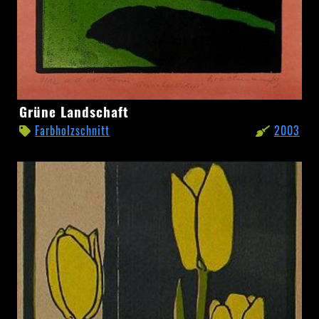
Grüne
Grüne Landschaft
Landschaft
Farbholzschnitt
2003