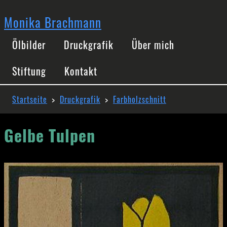
Direkt
zum
Monika Brachmann
Inhalt
Hauptnavigation
Ölbilder
Druckgrafik
Über mich
Stiftung
Kontakt
Pfadnavigation
Startseite
Druckgrafik
Farbholzschnitt
Gelbe Tulpen
Image