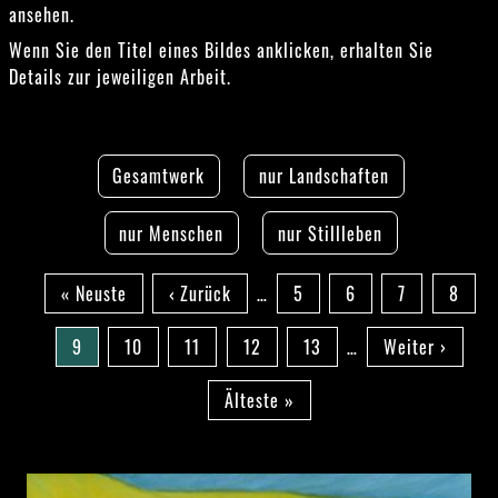
ansehen.
Wenn Sie den Titel eines Bildes anklicken, erhalten Sie
Details zur jeweiligen Arbeit.
Gesamtwerk
nur Landschaften
nur Menschen
nur Stillleben
Seitennummerierung
Erste
« Neuste
Vorherige
‹ Zurück
…
Seite
5
Seite
6
Seite
7
Seite
8
Seite
Seite
Aktuelle
9
Seite
10
Seite
11
Seite
12
Seite
13
…
Nächste
Weiter ›
Seite
Seite
Letzte
Älteste »
Seite