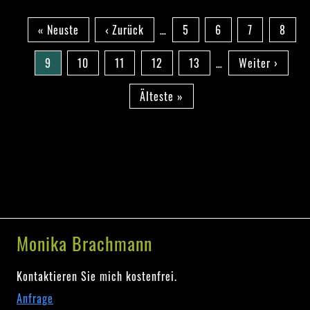
Vase
Seitennummerierung
Erste
« Neuste
Vorherige
‹ Zurück
…
Seite
5
Seite
6
Seite
7
Seite
8
Seite
Seite
Aktuelle
9
Seite
10
Seite
11
Seite
12
Seite
13
…
Nächste
Weiter ›
Seite
Seite
Letzte
Älteste »
Seite
Monika Brachmann
Kontaktieren Sie mich kostenfrei.
Anfrage