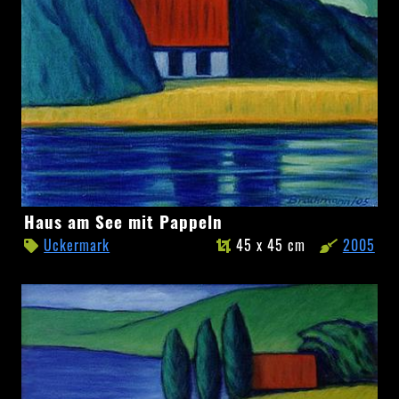
Haus
Haus am See mit Pappeln
am
Uckermark
45 x 45 cm
2005
See
mit
Pappeln