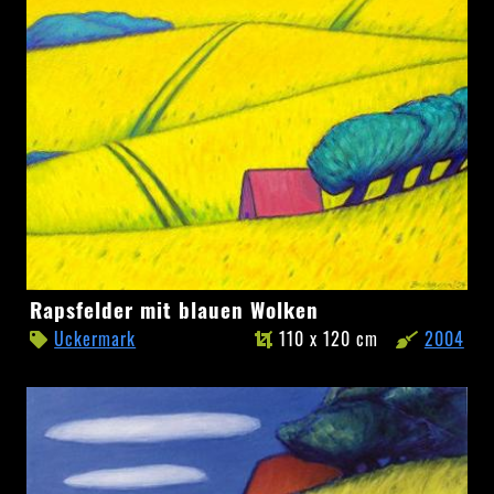
Rapsfelder
Rapsfelder mit blauen Wolken
mit
Uckermark
110 x 120 cm
2004
blauen
Wolken