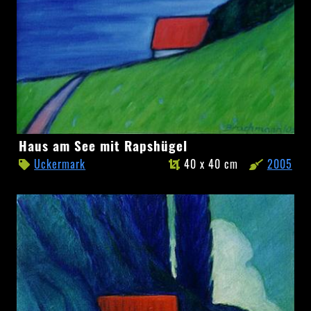
Haus
Haus am See mit Rapshügel
am
Uckermark
40 x 40 cm
2005
See
mit
Rapshügel