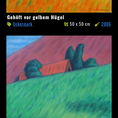
Gehöft
Gehöft vor gelbem Hügel
vor
Uckermark
50 x 50 cm
2006
gelbem
Hügel