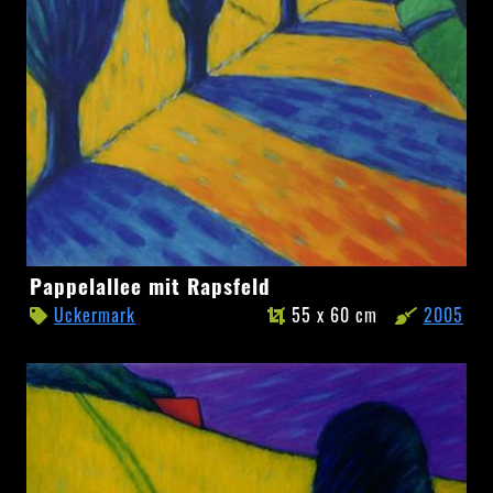
Pappelallee
Pappelallee mit Rapsfeld
mit
Uckermark
55 x 60 cm
2005
Rapsfeld