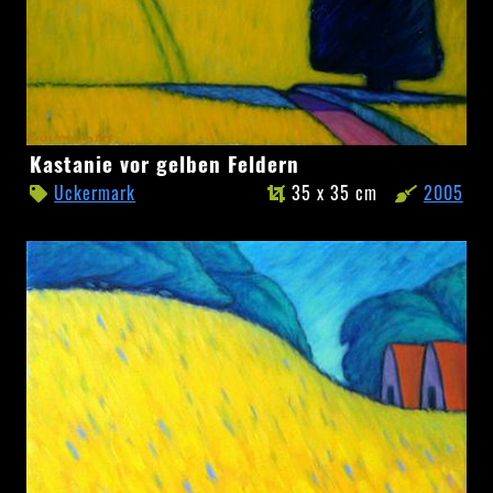
Kastanie
Kastanie vor gelben Feldern
vor
Uckermark
35 x 35 cm
2005
gelben
Feldern