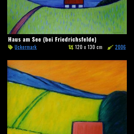
Haus
Haus am See (bei Friedrichsfelde)
am
Uckermark
120 x 130 cm
2006
See
(bei
Friedrichsfelde)