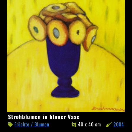
Strohblumen
Strohblumen in blauer Vase
in
Früchte / Blumen
40 x 40 cm
2004
blauer