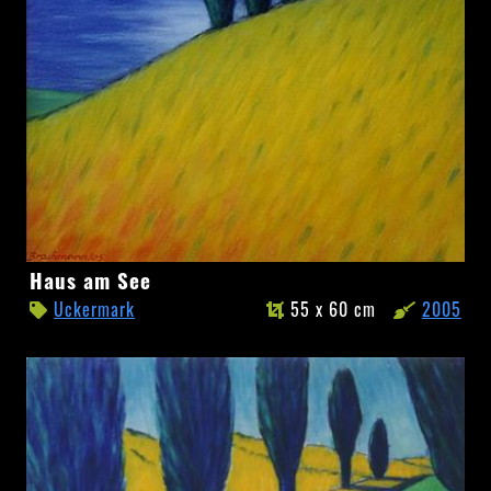
Haus
Haus am See
am
Uckermark
55 x 60 cm
2005
See