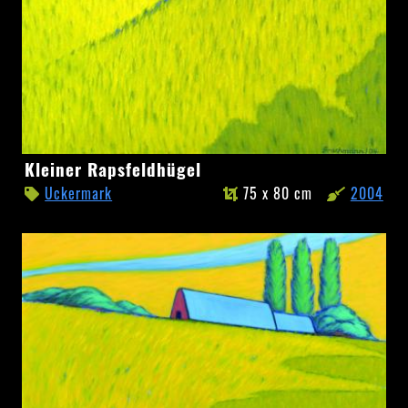
Kleiner
Kleiner Rapsfeldhügel
Rapsfeldhügel
Uckermark
75 x 80 cm
2004