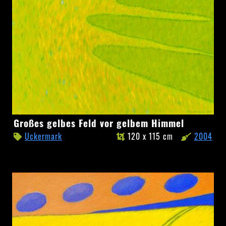
Großes
Großes gelbes Feld vor gelbem Himmel
gelbes
Uckermark
120 x 115 cm
2004
Feld
vor
gelbem
Himmel