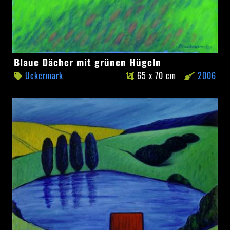
Blaue
Blaue Dächer mit grünen Hügeln
Dächer
Uckermark
65 x 70 cm
2006
mit
grünen
Hügeln