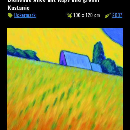
Allee
Kastanie
mit
Uckermark
100 x 120 cm
2007
Raps
und
großer
Kastanie