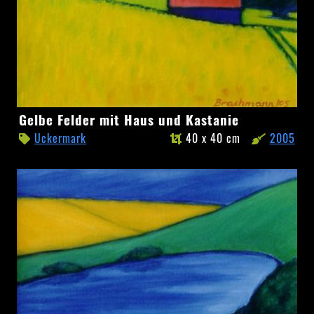
Gelbe
Gelbe Felder mit Haus und Kastanie
Felder
Uckermark
40 x 40 cm
2005
mit
Haus
und
Kastanie