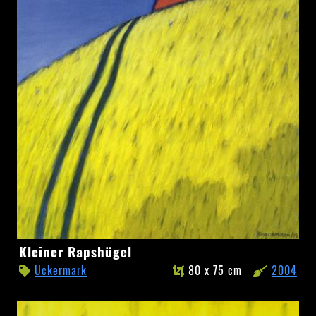
Kleiner
Kleiner Rapshügel
Rapshügel
Uckermark
80 x 75 cm
2004