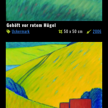
Gehöft
Gehöft vor rotem Hügel
vor
Uckermark
50 x 50 cm
2006
rotem
Hügel