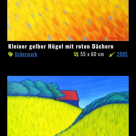
Kleiner
Kleiner gelber Hügel mit roten Dächern
gelber
Uckermark
55 x 60 cm
2005
Hügel
mit
roten
Dächern