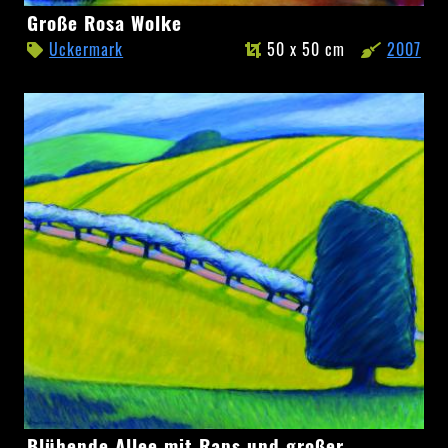
Große
Große Rosa Wolke
Rosa
Uckermark
50 x 50 cm
2007
Wolke
Blühende
Blühende Allee mit Raps und großer