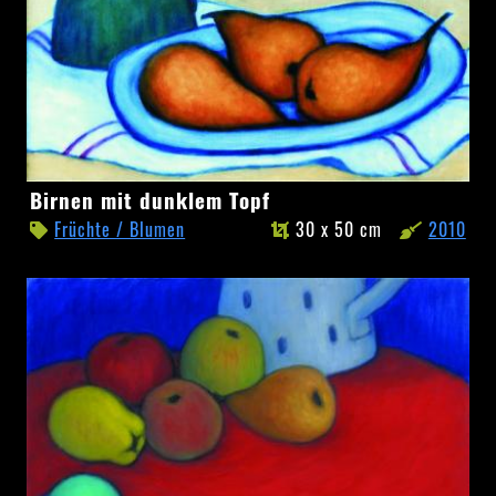
Birnen
Birnen mit dunklem Topf
mit
Früchte / Blumen
30 x 50 cm
2010
dunklem
Topf