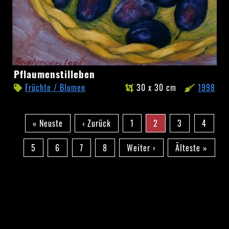
Pflaumenstilleben
Pflaumenstilleben
Früchte / Blumen
30 x 30 cm
1998
Seitennummerierung
Erste
« Neuste
Vorherige
‹ Zurück
Seite
1
Aktuelle
2
Seite
3
Seite
4
Seite
Seite
Seite
Seite
5
Seite
6
Seite
7
Seite
8
Nächste
Weiter ›
Letzte
Älteste »
Seite
Seite