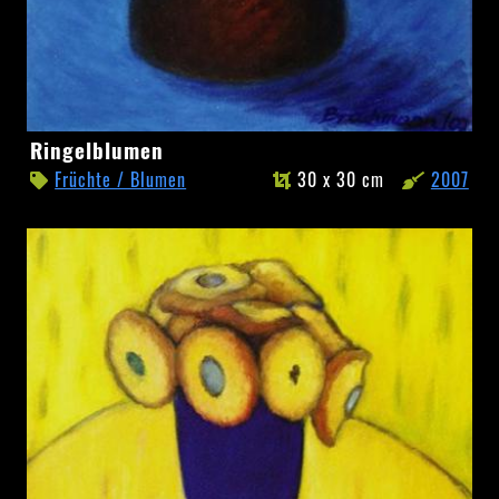
Ringelblumen
Ringelblumen
Früchte / Blumen
30 x 30 cm
2007