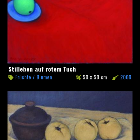
Stilleben
Stilleben auf rotem Tuch
auf
Früchte / Blumen
50 x 50 cm
2009
rotem
Tuch