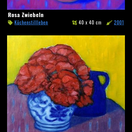
Rosa
Rosa Zwiebeln
Zwiebeln
Küchenstillleben
40 x 40 cm
2001