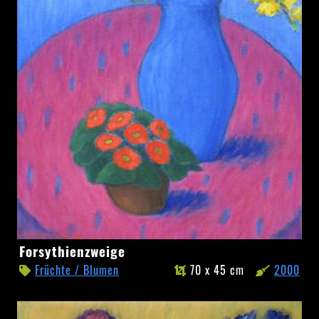
Forsythienzweige
Forsythienzweige
Früchte / Blumen
70 x 45 cm
2000