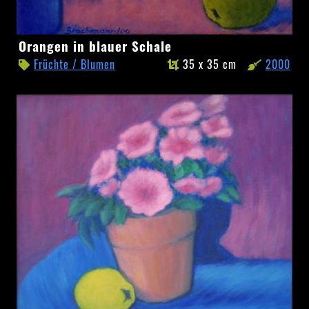
Orangen
Orangen in blauer Schale
in
Früchte / Blumen
35 x 35 cm
2000
blauer
Schale