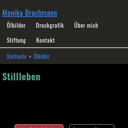
Direkt
zum
Monika Brachmann
Inhalt
Hauptnavigation
Ölbilder
Druckgrafik
Über mich
Stiftung
Kontakt
Pfadnavigation
Startseite
Ölbilder
Stillleben