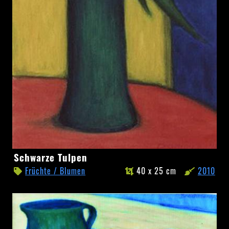
Schwarze
Schwarze Tulpen
Tulpen
Früchte / Blumen
40 x 25 cm
2010