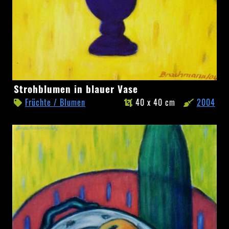
Strohblumen
Strohblumen in blauer Vase
in
Früchte / Blumen
40 x 40 cm
2004
blauer
Vase