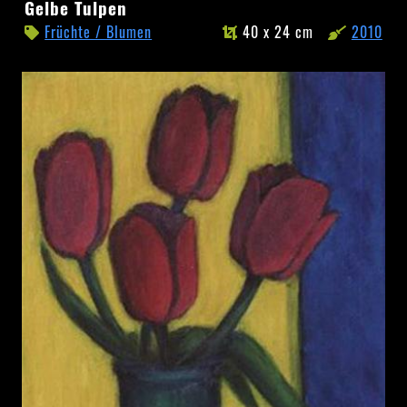
Gelbe
Gelbe Tulpen
Tulpen
Früchte / Blumen
40 x 24 cm
2010