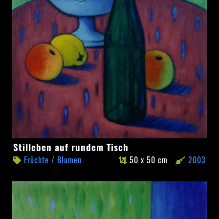
Stilleben
Stilleben auf rundem Tisch
auf
Früchte / Blumen
50 x 50 cm
2003
rundem
Tisch