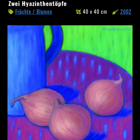
Zwei
Zwei Hyazinthentöpfe
Hyazinthentöpfe
Früchte / Blumen
40 x 40 cm
2002