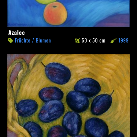
Azalee
Azalee
Früchte / Blumen
50 x 50 cm
1999