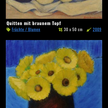
Quitten
Quitten mit braunem Topf
mit
Früchte / Blumen
30 x 50 cm
2009
braunem
Topf