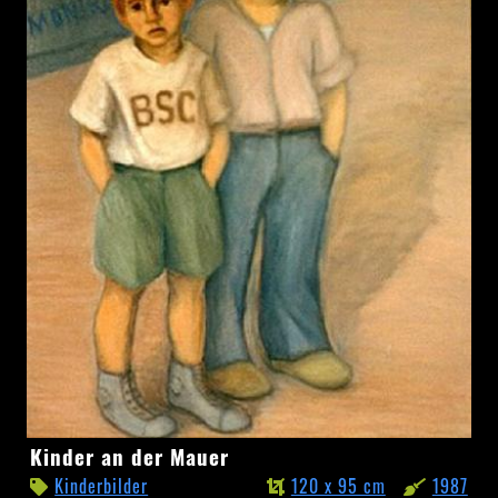
Kinder
Kinder an der Mauer
an
Kinderbilder
120 x 95 cm
1987