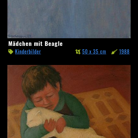
Mädchen
Mädchen mit Beagle
mit
Kinderbilder
50 x 35 cm
1988
Beagle