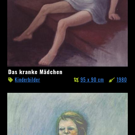
Das
Das kranke Mädchen
kranke
Kinderbilder
95 x 90 cm
1980
Mädchen