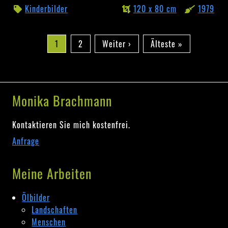
im
Kinderbilder
120 x 80 cm
1979
schwarzen
Trikot
Seitennummerierung
Aktuelle
1
Seite
2
Nächste
Weiter ›
Letzte
Älteste »
Seite
Seite
Seite
Monika Brachmann
Kontaktieren Sie mich kostenfrei.
Anfrage
Meine Arbeiten
Ölbilder
Landschaften
Menschen