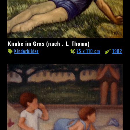
Knabe
Knabe im Gras (nach . L. Thoma)
im
Kinderbilder
75 x 110 cm
1982
Gras
(nach
.
L.
Thoma)