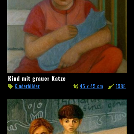
Kind
Kind mit grauer Katze
mit
Kinderbilder
45 x 45 cm
1988
grauer
Katze