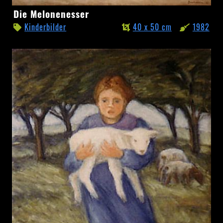
Die
Die Melonenesser
Melonenesser
Kinderbilder
40 x 50 cm
1982