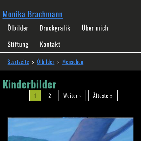
Direkt
zum
Monika Brachmann
Inhalt
Hauptnavigation
Ölbilder
Druckgrafik
Über mich
Stiftung
Kontakt
Pfadnavigation
Startseite
Ölbilder
Menschen
Kinderbilder
Seitennummerierung
Aktuelle
1
Seite
2
Nächste
Weiter ›
Letzte
Älteste »
Seite
Seite
Seite