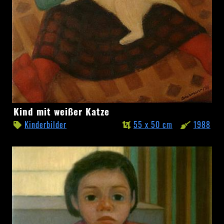
Kind
Kind mit weißer Katze
mit
Kinderbilder
55 x 50 cm
1988
weißer
Katze