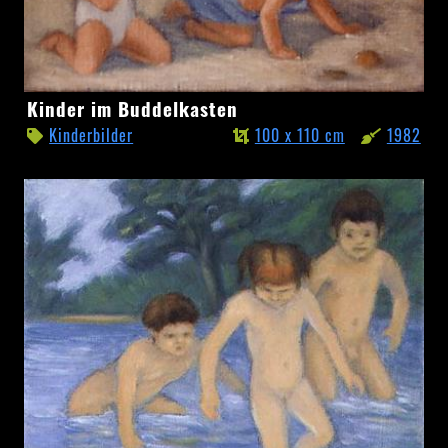
Kinder
Kinder im Buddelkasten
im
Kinderbilder
100 x 110 cm
1982
Buddelkasten