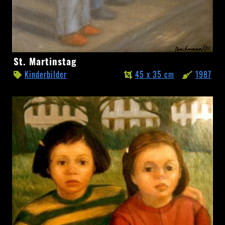
St.
St. Martinstag
Martinstag
Kinderbilder
45 x 35 cm
1987