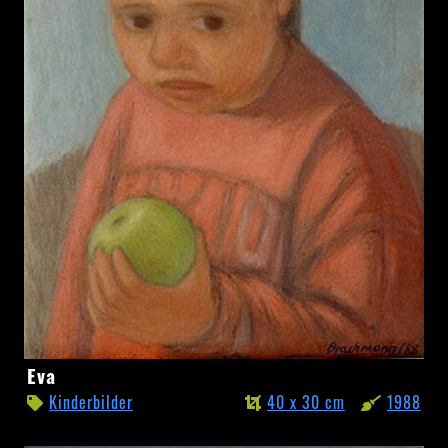
Eva
Eva
Kinderbilder
40 x 30 cm
1988