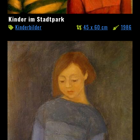
Kinder
Kinder im Stadtpark
im
Kinderbilder
45 x 60 cm
1986
Stadtpark