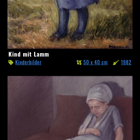
Kind
Kind mit Lamm
mit
Kinderbilder
50 x 40 cm
1982
Lamm