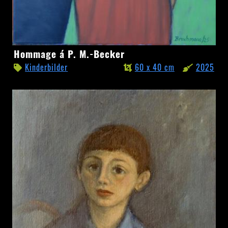
Hommage
Hommage á P. M.-Becker
á
Kinderbilder
60 x 40 cm
2025
P.
M.-
Becker