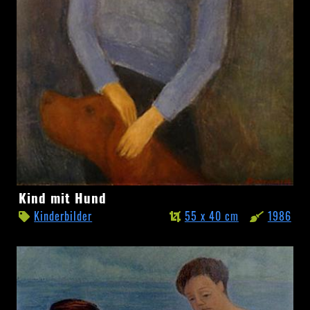
Kind
Kind mit Hund
mit
Kinderbilder
55 x 40 cm
1986
Hund