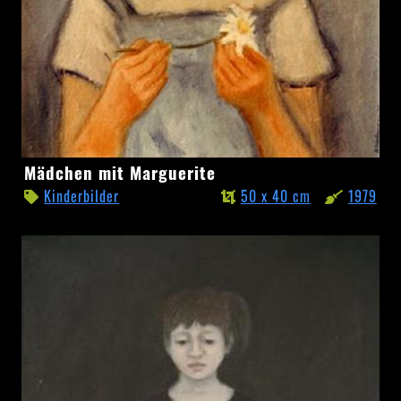
Mädchen
Mädchen mit Marguerite
mit
Kinderbilder
50 x 40 cm
1979
Marguerite