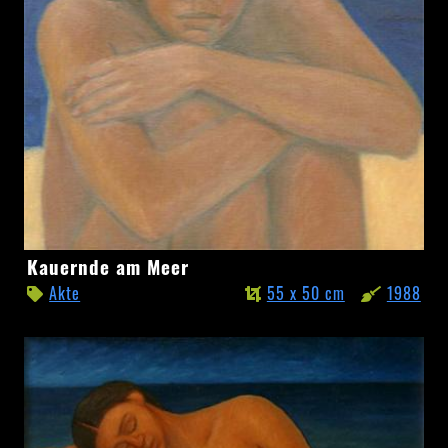
Kauernde
Kauernde am Meer
am
Akte
55 x 50 cm
1988
Meer