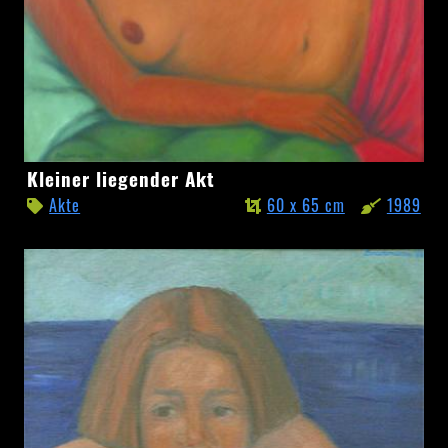
Kleiner
Kleiner liegender Akt
liegender
Akte
60 x 65 cm
1989
Akt