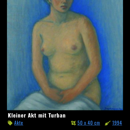
Kleiner
Kleiner Akt mit Turban
Akt
Akte
50 x 40 cm
1994
mit