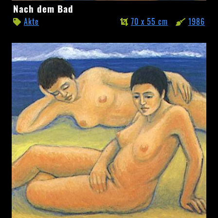
Nach
Nach dem Bad
dem
Akte
70 x 55 cm
1986
Bad