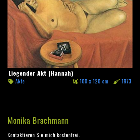
Liegender
Liegender Akt (Hannah)
Akt
Akte
100 x 120 cm
1973
(Hannah)
Monika Brachmann
Kontaktieren Sie mich kostenfrei.