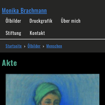
Direkt
zum
Monika Brachmann
Inhalt
Hauptnavigation
Ölbilder
Druckgrafik
Über mich
Stiftung
Kontakt
Pfadnavigation
Startseite
Ölbilder
Menschen
Akte