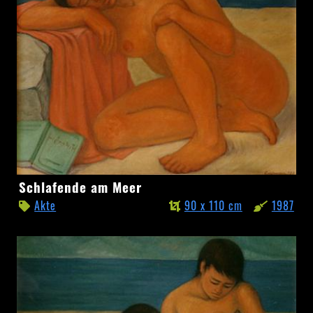
Schlafende
Schlafende am Meer
am
Akte
90 x 110 cm
1987
Meer