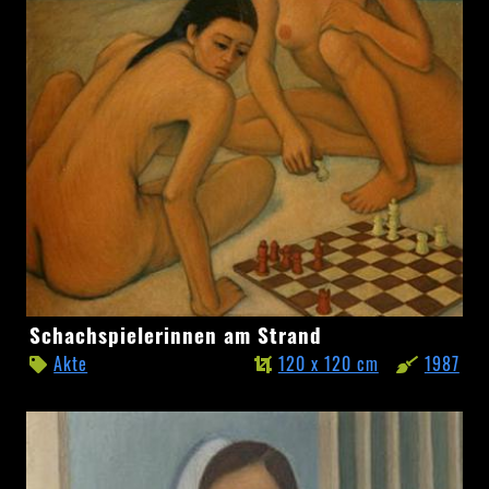
Schachspielerinnen
Schachspielerinnen am Strand
am
Akte
120 x 120 cm
1987
Strand