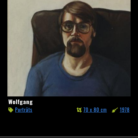
Wolfgang
Wolfgang
Porträts
70 x 80 cm
1978