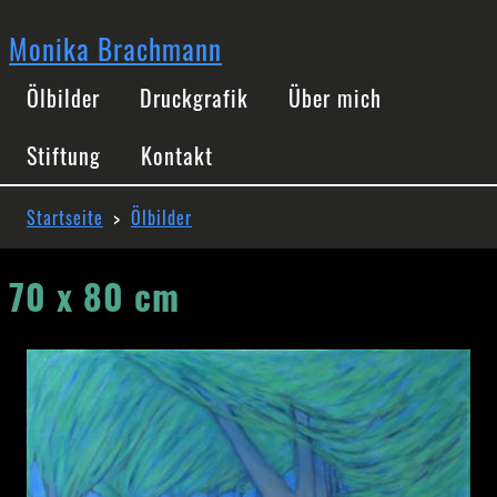
Direkt
zum
Monika Brachmann
Inhalt
Hauptnavigation
Ölbilder
Druckgrafik
Über mich
Stiftung
Kontakt
Pfadnavigation
Startseite
Ölbilder
70 x 80 cm