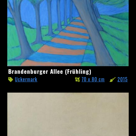
Brandenburger
Brandenburger Allee (Frühling)
Allee
Uckermark
70 x 80 cm
2015
(Frühling)