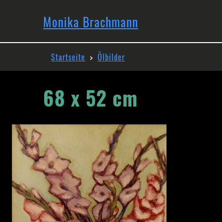
Direkt
Hauptnavi
zum
Monika Brachmann
Inhalt
Pfadnavigation
Startseite
Ölbilder
68 x 52 cm