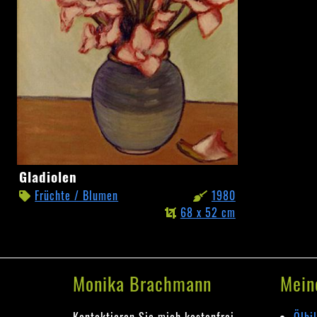
Gladiolen
Gladiolen
Früchte / Blumen
1980
68 x 52 cm
Monika Brachmann
Mein