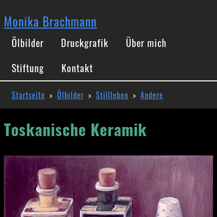
Direkt
zum
Monika Brachmann
Inhalt
Hauptnavigation
Ölbilder
Druckgrafik
Über mich
Stiftung
Kontakt
Pfadnavigation
Startseite
Ölbilder
Stillleben
Andere
Toskanische Keramik
Image