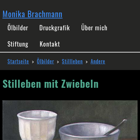
Direkt
zum
Monika Brachmann
Inhalt
Hauptnavigation
Ölbilder
Druckgrafik
Über mich
Stiftung
Kontakt
Pfadnavigation
Startseite
Ölbilder
Stillleben
Andere
Stilleben mit Zwiebeln
Image