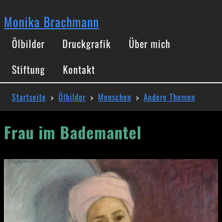
Direkt
zum
Monika Brachmann
Inhalt
Hauptnavigation
Ölbilder
Druckgrafik
Über mich
Stiftung
Kontakt
Pfadnavigation
Startseite
Ölbilder
Menschen
Andere Themen
Frau im Bademantel
Image