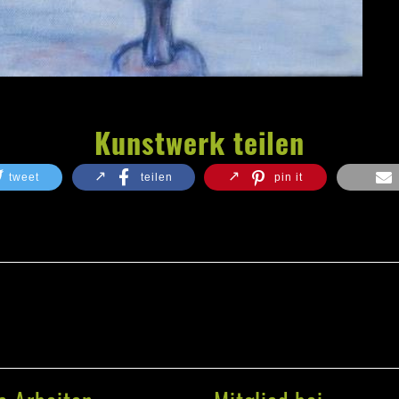
Kunstwerk teilen
tweet
teilen
pin it