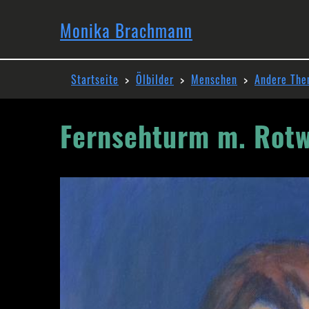
Direkt
Hauptnavi
zum
Monika Brachmann
Inhalt
Pfadnavigation
Startseite
Ölbilder
Menschen
Andere Th
Fernsehturm m. Rotw
Image