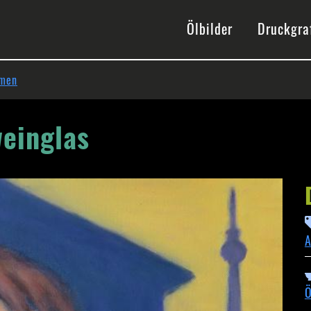
gation
Ölbilder
Druckgra
emen
einglas
A
Ö