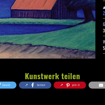
3
Kunstwerk teilen
tweet
teilen
pin it