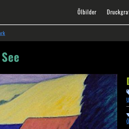
gation
Ölbilder
Druckgra
ark
 See
Ö