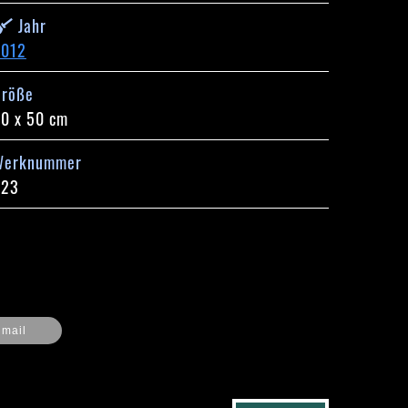
Jahr
2012
Größe
0 x 50 cm
Werknummer
523
mail