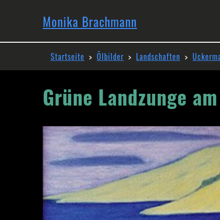
Direkt
Hauptnavi
zum
Monika Brachmann
Inhalt
Pfadnavigation
Startseite
Ölbilder
Landschaften
Uckerm
Grüne Landzunge am
Image