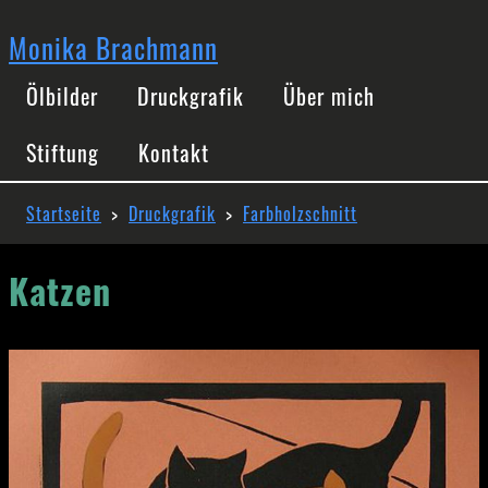
Direkt
zum
Monika Brachmann
Inhalt
Hauptnavigation
Ölbilder
Druckgrafik
Über mich
Stiftung
Kontakt
Pfadnavigation
Startseite
Druckgrafik
Farbholzschnitt
Katzen
Image