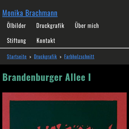
Direkt
zum
Monika Brachmann
Inhalt
Hauptnavigation
Ölbilder
Druckgrafik
Über mich
Stiftung
Kontakt
Pfadnavigation
Startseite
Druckgrafik
Farbholzschnitt
Brandenburger Allee I
Image