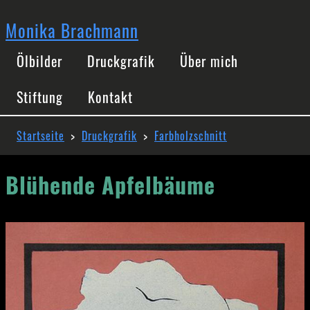
Direkt
zum
Monika Brachmann
Inhalt
Hauptnavigation
Ölbilder
Druckgrafik
Über mich
Stiftung
Kontakt
Pfadnavigation
Startseite
Druckgrafik
Farbholzschnitt
Blühende Apfelbäume
Image